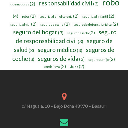
robo
responsabilidad civil
(2)
(3)
quemaduras
(4)
(2)
(2)
(2)
robos
seguridad en el colegio
seguridad infantil
(2)
(2)
(2)
seguridad vial
seguro de coche
seguro de defensa jurídica
seguro del hogar
seguro
(3)
(2)
seguro de moto
de responsabilidad civil
seguro de
(3)
salud
seguro médico
seguros de
(3)
(3)
coche
seguros de vida
(3)
(3)
(2)
seguros urkijo
(2)
(2)
vandalismo
viajes
c/ Nagusia, 10 – Bajo Dcha 48970 – Basauri