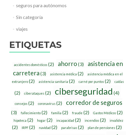
seguros para autónomos
Sin categoría
viajes
ETIQUETAS
ahorro
asistencia en
(2)
(3)
accidentes domésticos
carretera
(3)
(2)
asistencia médica
asistencia médica en el
(2)
(2)
(2)
extranjero
asistencia sanitaria
carné por puntos
caídas
ciberseguridad
(2)
(2)
(4)
ciberataques
corredor de seguros
(2)
(2)
consejos
coronavirus
(3)
(2)
(2)
(2)
(2)
fallecimiento
familia
fraude
Gastos Médicos
(2)
(2)
(2)
(2)
hipoteca
hogar
incapacidad
incendios
invalidez
(2)
(2)
(2)
(2)
(2)
IRPF
navidad
parabrisas
plan de pensiones