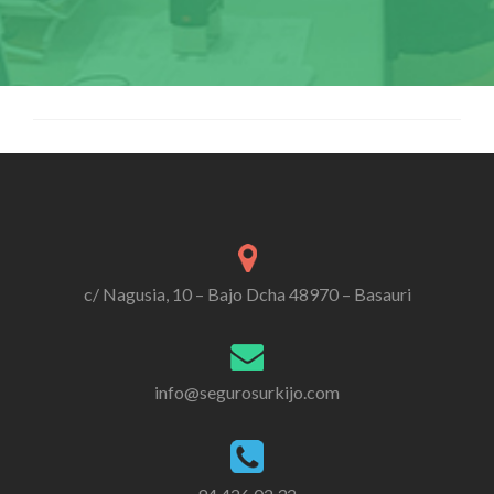
c/ Nagusia, 10 – Bajo Dcha 48970 – Basauri
info@segurosurkijo.com