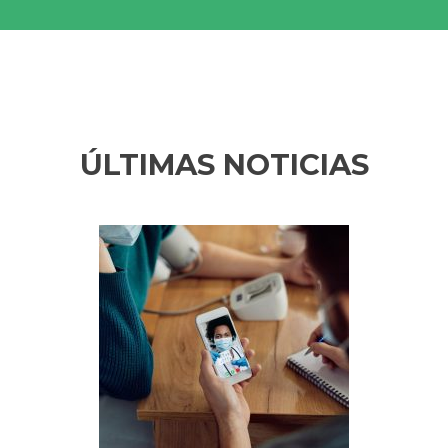
ÚLTIMAS NOTICIAS
Anterior
Sig