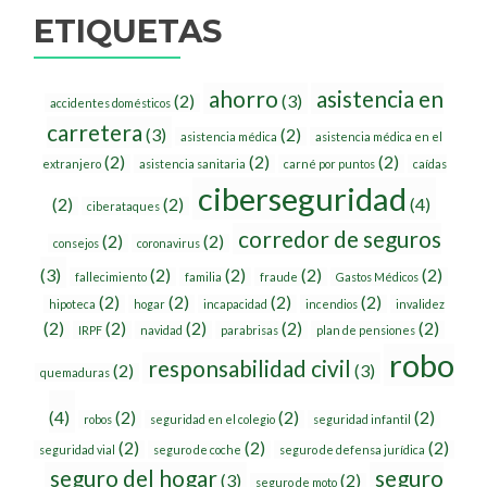
ETIQUETAS
ahorro
asistencia en
(2)
(3)
accidentes domésticos
carretera
(3)
(2)
asistencia médica
asistencia médica en el
(2)
(2)
(2)
extranjero
asistencia sanitaria
carné por puntos
caídas
ciberseguridad
(2)
(2)
(4)
ciberataques
corredor de seguros
(2)
(2)
consejos
coronavirus
(3)
(2)
(2)
(2)
(2)
fallecimiento
familia
fraude
Gastos Médicos
(2)
(2)
(2)
(2)
hipoteca
hogar
incapacidad
incendios
invalidez
(2)
(2)
(2)
(2)
(2)
IRPF
navidad
parabrisas
plan de pensiones
robo
responsabilidad civil
(2)
(3)
quemaduras
(4)
(2)
(2)
(2)
robos
seguridad en el colegio
seguridad infantil
(2)
(2)
(2)
seguridad vial
seguro de coche
seguro de defensa jurídica
seguro del hogar
seguro
(3)
(2)
seguro de moto