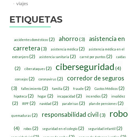
viajes
ETIQUETAS
ahorro
asistencia en
(2)
(3)
accidentes domésticos
carretera
(3)
(2)
asistencia médica
asistencia médica en el
(2)
(2)
(2)
extranjero
asistencia sanitaria
carné por puntos
caídas
ciberseguridad
(2)
(2)
(4)
ciberataques
corredor de seguros
(2)
(2)
consejos
coronavirus
(3)
(2)
(2)
(2)
(2)
fallecimiento
familia
fraude
Gastos Médicos
(2)
(2)
(2)
(2)
hipoteca
hogar
incapacidad
incendios
invalidez
(2)
(2)
(2)
(2)
(2)
IRPF
navidad
parabrisas
plan de pensiones
robo
responsabilidad civil
(2)
(3)
quemaduras
(4)
(2)
(2)
(2)
robos
seguridad en el colegio
seguridad infantil
(2)
(2)
(2)