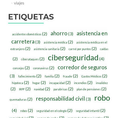
viajes
ETIQUETAS
ahorro
asistencia en
(2)
(3)
accidentes domésticos
carretera
(3)
(2)
asistencia médica
asistencia médica en el
(2)
(2)
(2)
extranjero
asistencia sanitaria
carné por puntos
caídas
ciberseguridad
(2)
(2)
(4)
ciberataques
corredor de seguros
(2)
(2)
consejos
coronavirus
(3)
(2)
(2)
(2)
(2)
fallecimiento
familia
fraude
Gastos Médicos
(2)
(2)
(2)
(2)
hipoteca
hogar
incapacidad
incendios
invalidez
(2)
(2)
(2)
(2)
(2)
IRPF
navidad
parabrisas
plan de pensiones
robo
responsabilidad civil
(2)
(3)
quemaduras
(4)
(2)
(2)
(2)
robos
seguridad en el colegio
seguridad infantil
(2)
(2)
(2)