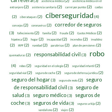
(3)
(2)
asistencia médica
asistencia médica en el
(2)
(2)
(2)
extranjero
asistencia sanitaria
carné por puntos
caídas
ciberseguridad
(2)
(2)
(4)
ciberataques
corredor de seguros
(2)
(2)
consejos
coronavirus
(3)
(2)
(2)
(2)
(2)
fallecimiento
familia
fraude
Gastos Médicos
(2)
(2)
(2)
(2)
hipoteca
hogar
incapacidad
incendios
invalidez
(2)
(2)
(2)
(2)
(2)
IRPF
navidad
parabrisas
plan de pensiones
robo
responsabilidad civil
(2)
(3)
quemaduras
(4)
(2)
(2)
(2)
robos
seguridad en el colegio
seguridad infantil
(2)
(2)
(2)
seguridad vial
seguro de coche
seguro de defensa jurídica
seguro del hogar
seguro
(3)
(2)
seguro de moto
de responsabilidad civil
seguro de
(3)
salud
seguro médico
seguros de
(3)
(3)
coche
seguros de vida
(3)
(3)
(2)
seguros urkijo
(2)
(2)
vandalismo
viajes