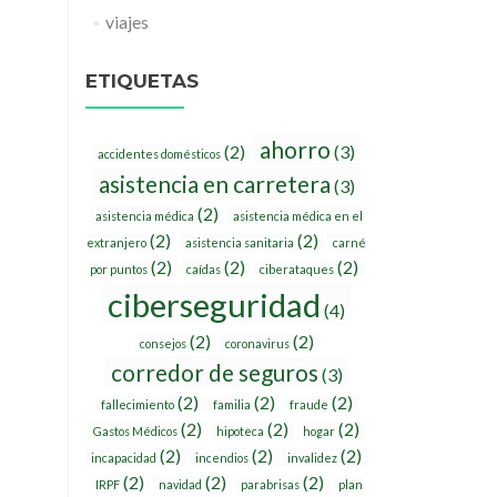
viajes
ETIQUETAS
ahorro
(2)
(3)
accidentes domésticos
asistencia en carretera
(3)
(2)
asistencia médica
asistencia médica en el
(2)
(2)
extranjero
asistencia sanitaria
carné
(2)
(2)
(2)
por puntos
caídas
ciberataques
ciberseguridad
(4)
(2)
(2)
consejos
coronavirus
corredor de seguros
(3)
(2)
(2)
(2)
fallecimiento
familia
fraude
(2)
(2)
(2)
Gastos Médicos
hipoteca
hogar
(2)
(2)
(2)
incapacidad
incendios
invalidez
(2)
(2)
(2)
IRPF
navidad
parabrisas
plan