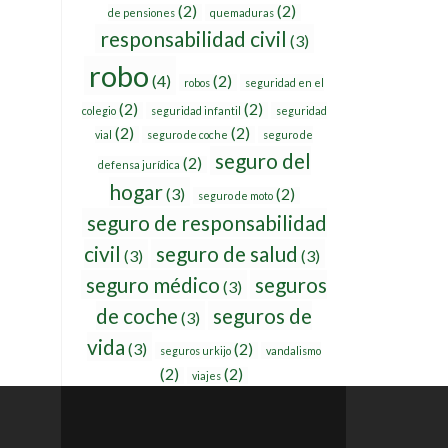
(2)
(2)
de pensiones
quemaduras
responsabilidad civil
(3)
robo
(4)
(2)
robos
seguridad en el
(2)
(2)
colegio
seguridad infantil
seguridad
(2)
(2)
vial
seguro de coche
seguro de
seguro del
(2)
defensa jurídica
hogar
(3)
(2)
seguro de moto
seguro de responsabilidad
civil
seguro de salud
(3)
(3)
seguro médico
seguros
(3)
de coche
seguros de
(3)
vida
(3)
(2)
seguros urkijo
vandalismo
(2)
(2)
viajes