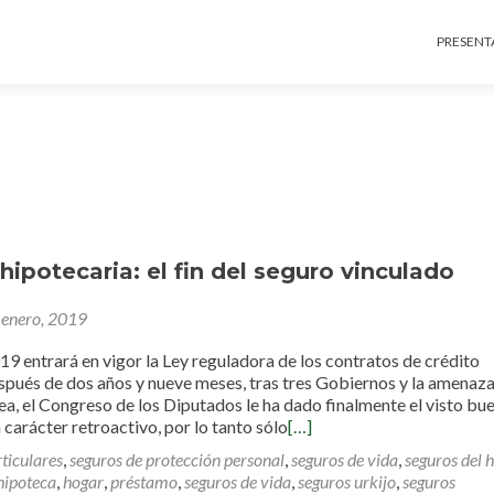
Ir al c
PRESENT
hipotecaria: el fin del seguro vinculado
 enero, 2019
 entrará en vigor la Ley reguladora de los contratos de crédito
spués de dos años y nueve meses, tras tres Gobiernos y la amenaz
a, el Congreso de los Diputados le ha dado finalmente el visto bue
carácter retroactivo, por lo tanto sólo
[…]
ticulares
,
seguros de protección personal
,
seguros de vida
,
seguros del 
hipoteca
,
hogar
,
préstamo
,
seguros de vida
,
seguros urkijo
,
seguros