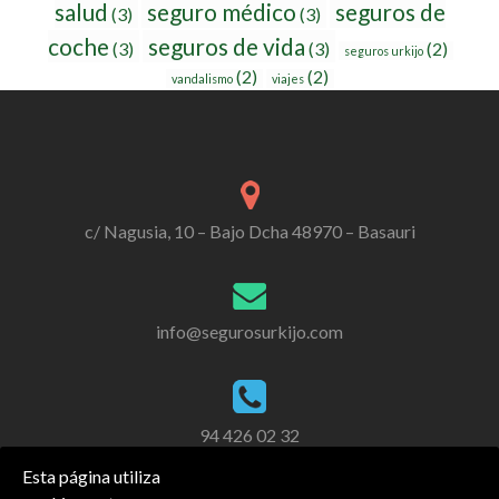
salud
seguro médico
seguros de
(3)
(3)
coche
seguros de vida
(3)
(3)
(2)
seguros urkijo
(2)
(2)
vandalismo
viajes
c/ Nagusia, 10 – Bajo Dcha 48970 – Basauri
info@segurosurkijo.com
94 426 02 32
Esta página utiliza