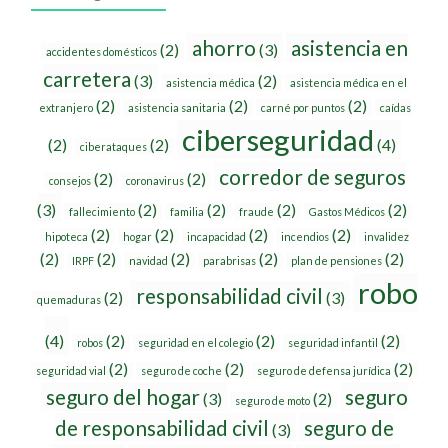
ahorro
asistencia en
(2)
(3)
accidentes domésticos
carretera
(3)
(2)
asistencia médica
asistencia médica en el
(2)
(2)
(2)
extranjero
asistencia sanitaria
carné por puntos
caídas
ciberseguridad
(2)
(2)
(4)
ciberataques
corredor de seguros
(2)
(2)
consejos
coronavirus
(3)
(2)
(2)
(2)
(2)
fallecimiento
familia
fraude
Gastos Médicos
(2)
(2)
(2)
(2)
hipoteca
hogar
incapacidad
incendios
invalidez
(2)
(2)
(2)
(2)
(2)
IRPF
navidad
parabrisas
plan de pensiones
robo
responsabilidad civil
(2)
(3)
quemaduras
(4)
(2)
(2)
(2)
robos
seguridad en el colegio
seguridad infantil
(2)
(2)
(2)
seguridad vial
seguro de coche
seguro de defensa jurídica
seguro del hogar
seguro
(3)
(2)
seguro de moto
de responsabilidad civil
seguro de
(3)