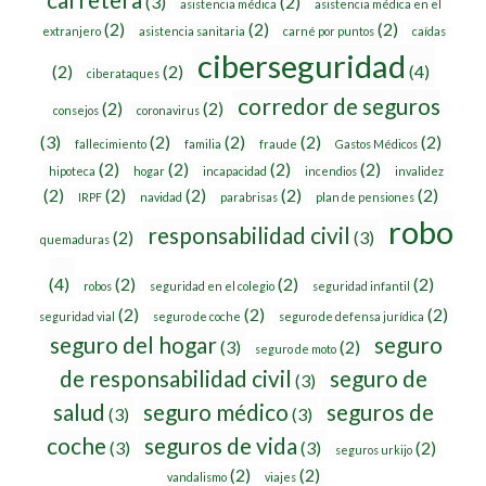
(3)
(2)
asistencia médica
asistencia médica en el
(2)
(2)
(2)
extranjero
asistencia sanitaria
carné por puntos
caídas
ciberseguridad
(2)
(2)
(4)
ciberataques
corredor de seguros
(2)
(2)
consejos
coronavirus
(3)
(2)
(2)
(2)
(2)
fallecimiento
familia
fraude
Gastos Médicos
(2)
(2)
(2)
(2)
hipoteca
hogar
incapacidad
incendios
invalidez
(2)
(2)
(2)
(2)
(2)
IRPF
navidad
parabrisas
plan de pensiones
robo
responsabilidad civil
(2)
(3)
quemaduras
(4)
(2)
(2)
(2)
robos
seguridad en el colegio
seguridad infantil
(2)
(2)
(2)
seguridad vial
seguro de coche
seguro de defensa jurídica
seguro del hogar
seguro
(3)
(2)
seguro de moto
de responsabilidad civil
seguro de
(3)
salud
seguro médico
seguros de
(3)
(3)
coche
seguros de vida
(3)
(3)
(2)
seguros urkijo
(2)
(2)
vandalismo
viajes