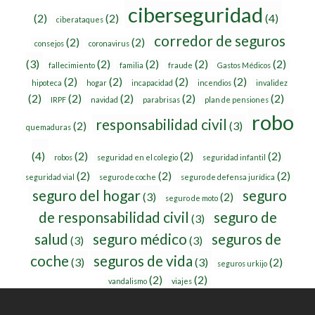
ciberseguridad
(2)
(2)
(4)
ciberataques
corredor de seguros
(2)
(2)
consejos
coronavirus
(3)
(2)
(2)
(2)
(2)
fallecimiento
familia
fraude
Gastos Médicos
(2)
(2)
(2)
(2)
hipoteca
hogar
incapacidad
incendios
invalidez
(2)
(2)
(2)
(2)
(2)
IRPF
navidad
parabrisas
plan de pensiones
robo
responsabilidad civil
(2)
(3)
quemaduras
(4)
(2)
(2)
(2)
robos
seguridad en el colegio
seguridad infantil
(2)
(2)
(2)
seguridad vial
seguro de coche
seguro de defensa jurídica
seguro del hogar
seguro
(3)
(2)
seguro de moto
de responsabilidad civil
seguro de
(3)
salud
seguro médico
seguros de
(3)
(3)
coche
seguros de vida
(3)
(3)
(2)
seguros urkijo
(2)
(2)
vandalismo
viajes