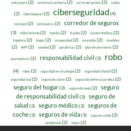
(2)
(2)
(2)
extranjero
asistencia sanitaria
carné por puntos
caídas
ciberseguridad
(2)
(2)
(4)
ciberataques
corredor de seguros
(2)
(2)
consejos
coronavirus
(3)
(2)
(2)
(2)
(2)
fallecimiento
familia
fraude
Gastos Médicos
(2)
(2)
(2)
(2)
hipoteca
hogar
incapacidad
incendios
invalidez
(2)
(2)
(2)
(2)
(2)
IRPF
navidad
parabrisas
plan de pensiones
robo
responsabilidad civil
(2)
(3)
quemaduras
(4)
(2)
(2)
(2)
robos
seguridad en el colegio
seguridad infantil
(2)
(2)
(2)
seguridad vial
seguro de coche
seguro de defensa jurídica
seguro del hogar
seguro
(3)
(2)
seguro de moto
de responsabilidad civil
seguro de
(3)
salud
seguro médico
seguros de
(3)
(3)
coche
seguros de vida
(3)
(3)
(2)
seguros urkijo
(2)
(2)
vandalismo
viajes