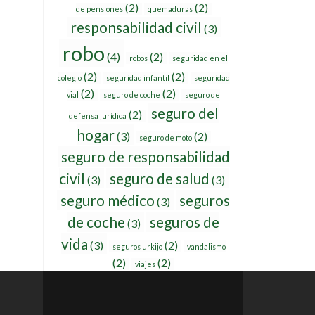
(2)
(2)
de pensiones
quemaduras
responsabilidad civil
(3)
robo
(4)
(2)
robos
seguridad en el
(2)
(2)
colegio
seguridad infantil
seguridad
(2)
(2)
vial
seguro de coche
seguro de
seguro del
(2)
defensa jurídica
hogar
(3)
(2)
seguro de moto
seguro de responsabilidad
civil
seguro de salud
(3)
(3)
seguro médico
seguros
(3)
de coche
seguros de
(3)
vida
(3)
(2)
seguros urkijo
vandalismo
(2)
(2)
viajes