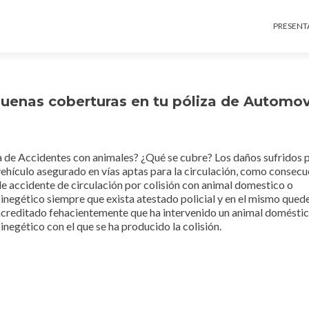
Ir al c
PRESENT
uenas coberturas en tu póliza de Automov
ura de Accidentes con animales? ¿Qué se cubre?
Los daños sufridos p
ehículo asegurado en vías aptas para la circulación, como consecu
e accidente de circulación por colisión con animal domestico o
inegético siempre que exista atestado policial y en el mismo qued
acreditado fehacientemente que ha intervenido un animal doméstic
inegético con el que se ha producido la colisión.