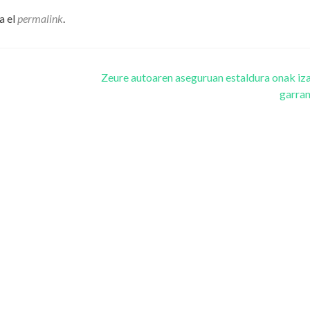
a el
permalink
.
s
Zeure autoaren aseguruan estaldura onak iz
garra