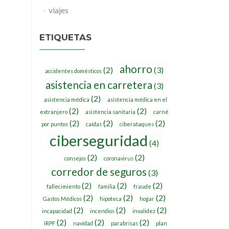
viajes
ETIQUETAS
ahorro
(2)
(3)
accidentes domésticos
asistencia en carretera
(3)
(2)
asistencia médica
asistencia médica en el
(2)
(2)
extranjero
asistencia sanitaria
carné
(2)
(2)
(2)
por puntos
caídas
ciberataques
ciberseguridad
(4)
(2)
(2)
consejos
coronavirus
corredor de seguros
(3)
(2)
(2)
(2)
fallecimiento
familia
fraude
(2)
(2)
(2)
Gastos Médicos
hipoteca
hogar
(2)
(2)
(2)
incapacidad
incendios
invalidez
(2)
(2)
(2)
IRPF
navidad
parabrisas
plan