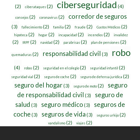
ciberseguridad
(2)
(2)
(4)
ciberataques
corredor de seguros
(2)
(2)
consejos
coronavirus
(3)
(2)
(2)
(2)
(2)
fallecimiento
familia
fraude
Gastos Médicos
(2)
(2)
(2)
(2)
hipoteca
hogar
incapacidad
incendios
invalidez
(2)
(2)
(2)
(2)
(2)
IRPF
navidad
parabrisas
plan de pensiones
robo
responsabilidad civil
(2)
(3)
quemaduras
(4)
(2)
(2)
(2)
robos
seguridad en el colegio
seguridad infantil
(2)
(2)
(2)
seguridad vial
seguro de coche
seguro de defensa jurídica
seguro del hogar
seguro
(3)
(2)
seguro de moto
de responsabilidad civil
seguro de
(3)
salud
seguro médico
seguros de
(3)
(3)
coche
seguros de vida
(3)
(3)
(2)
seguros urkijo
(2)
(2)
vandalismo
viajes