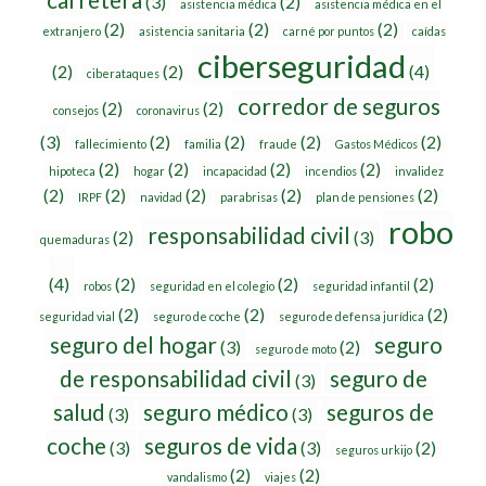
(3)
(2)
asistencia médica
asistencia médica en el
(2)
(2)
(2)
extranjero
asistencia sanitaria
carné por puntos
caídas
ciberseguridad
(2)
(2)
(4)
ciberataques
corredor de seguros
(2)
(2)
consejos
coronavirus
(3)
(2)
(2)
(2)
(2)
fallecimiento
familia
fraude
Gastos Médicos
(2)
(2)
(2)
(2)
hipoteca
hogar
incapacidad
incendios
invalidez
(2)
(2)
(2)
(2)
(2)
IRPF
navidad
parabrisas
plan de pensiones
robo
responsabilidad civil
(2)
(3)
quemaduras
(4)
(2)
(2)
(2)
robos
seguridad en el colegio
seguridad infantil
(2)
(2)
(2)
seguridad vial
seguro de coche
seguro de defensa jurídica
seguro del hogar
seguro
(3)
(2)
seguro de moto
de responsabilidad civil
seguro de
(3)
salud
seguro médico
seguros de
(3)
(3)
coche
seguros de vida
(3)
(3)
(2)
seguros urkijo
(2)
(2)
vandalismo
viajes