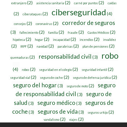
(2)
(2)
(2)
extranjero
asistencia sanitaria
carné por puntos
caídas
ciberseguridad
(2)
(2)
(4)
ciberataques
corredor de seguros
(2)
(2)
consejos
coronavirus
(3)
(2)
(2)
(2)
(2)
fallecimiento
familia
fraude
Gastos Médicos
(2)
(2)
(2)
(2)
hipoteca
hogar
incapacidad
incendios
invalidez
(2)
(2)
(2)
(2)
(2)
IRPF
navidad
parabrisas
plan de pensiones
robo
responsabilidad civil
(2)
(3)
quemaduras
(4)
(2)
(2)
(2)
robos
seguridad en el colegio
seguridad infantil
(2)
(2)
(2)
seguridad vial
seguro de coche
seguro de defensa jurídica
seguro del hogar
seguro
(3)
(2)
seguro de moto
de responsabilidad civil
seguro de
(3)
salud
seguro médico
seguros de
(3)
(3)
coche
seguros de vida
(3)
(3)
(2)
seguros urkijo
(2)
(2)
vandalismo
viajes