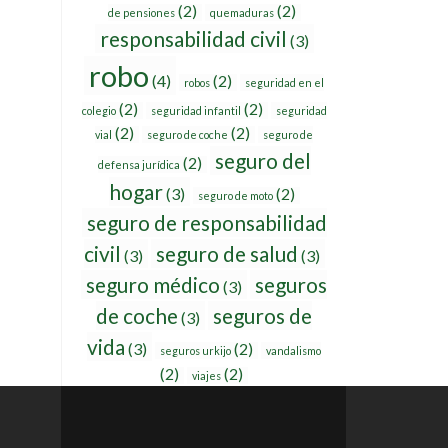
(2)
(2)
de pensiones
quemaduras
responsabilidad civil
(3)
robo
(4)
(2)
robos
seguridad en el
(2)
(2)
colegio
seguridad infantil
seguridad
(2)
(2)
vial
seguro de coche
seguro de
seguro del
(2)
defensa jurídica
hogar
(3)
(2)
seguro de moto
seguro de responsabilidad
civil
seguro de salud
(3)
(3)
seguro médico
seguros
(3)
de coche
seguros de
(3)
vida
(3)
(2)
seguros urkijo
vandalismo
(2)
(2)
viajes