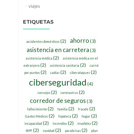
viajes
ETIQUETAS
ahorro
(2)
(3)
accidentes domésticos
asistencia en carretera
(3)
(2)
asistencia médica
asistencia médica en el
(2)
(2)
extranjero
asistencia sanitaria
carné
(2)
(2)
(2)
por puntos
caídas
ciberataques
ciberseguridad
(4)
(2)
(2)
consejos
coronavirus
corredor de seguros
(3)
(2)
(2)
(2)
fallecimiento
familia
fraude
(2)
(2)
(2)
Gastos Médicos
hipoteca
hogar
(2)
(2)
(2)
incapacidad
incendios
invalidez
(2)
(2)
(2)
IRPF
navidad
parabrisas
plan