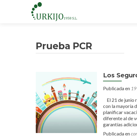
Prueba PCR
Los Seguro
Publicada en
19
El 21 de junio 
con la mayoría d
planificar vaca
diferente al de 
garantías adicio
Publicada en
co