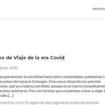
Ir al c
PRESENT
s de Viaje de la era Covid
 junio, 2020
recuperaremos la movilidad tanto entre comunidades autónomas
e paises del espacio Schengen. Esta nueva situación nos permite
ciones, que ya creíamos perdidas, aunque en un marco completame
veranos anteriores. Pero los turistas que se plantean volver a viajar
nales.
[…]
ronavirus
,
covid-19
,
seguro de viaje
,
seguros de protección personal