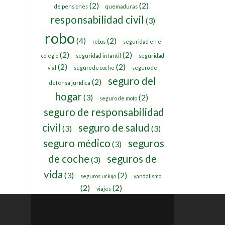
(2)
(2)
de pensiones
quemaduras
responsabilidad civil
(3)
robo
(4)
(2)
robos
seguridad en el
(2)
(2)
colegio
seguridad infantil
seguridad
(2)
(2)
vial
seguro de coche
seguro de
seguro del
(2)
defensa jurídica
hogar
(3)
(2)
seguro de moto
seguro de responsabilidad
civil
seguro de salud
(3)
(3)
seguro médico
seguros
(3)
de coche
seguros de
(3)
vida
(3)
(2)
seguros urkijo
vandalismo
(2)
(2)
viajes