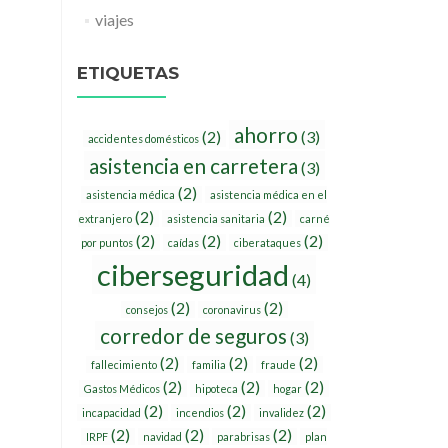
viajes
ETIQUETAS
ahorro
(2)
(3)
accidentes domésticos
asistencia en carretera
(3)
(2)
asistencia médica
asistencia médica en el
(2)
(2)
extranjero
asistencia sanitaria
carné
(2)
(2)
(2)
por puntos
caídas
ciberataques
ciberseguridad
(4)
(2)
(2)
consejos
coronavirus
corredor de seguros
(3)
(2)
(2)
(2)
fallecimiento
familia
fraude
(2)
(2)
(2)
Gastos Médicos
hipoteca
hogar
(2)
(2)
(2)
incapacidad
incendios
invalidez
(2)
(2)
(2)
IRPF
navidad
parabrisas
plan