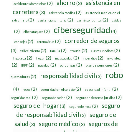
ahorro
asistencia en
(2)
(3)
accidentes domésticos
carretera
(3)
(2)
asistencia médica
asistencia médica en el
(2)
(2)
(2)
extranjero
asistencia sanitaria
carné por puntos
caídas
ciberseguridad
(2)
(2)
(4)
ciberataques
corredor de seguros
(2)
(2)
consejos
coronavirus
(3)
(2)
(2)
(2)
(2)
fallecimiento
familia
fraude
Gastos Médicos
(2)
(2)
(2)
(2)
hipoteca
hogar
incapacidad
incendios
invalidez
(2)
(2)
(2)
(2)
(2)
IRPF
navidad
parabrisas
plan de pensiones
robo
responsabilidad civil
(2)
(3)
quemaduras
(4)
(2)
(2)
(2)
robos
seguridad en el colegio
seguridad infantil
(2)
(2)
(2)
seguridad vial
seguro de coche
seguro de defensa jurídica
seguro del hogar
seguro
(3)
(2)
seguro de moto
de responsabilidad civil
seguro de
(3)
salud
seguro médico
seguros de
(3)
(3)