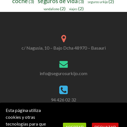
coche
seguros de vida
(3)
(3)
(2)
seguros urkijo
(2)
(2)
vandalismo
viajes
c/ Nagusia, 10 – Bajo Dcha 48970 – Basauri
info@segurosurkijo.com
94 426 02 32
Esta página utiliza
cookies y otras
tecnologías para que