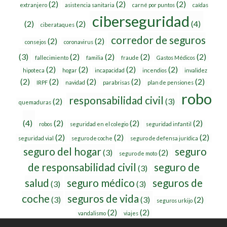
(2)
(2)
(2)
extranjero
asistencia sanitaria
carné por puntos
caídas
ciberseguridad
(2)
(2)
(4)
ciberataques
corredor de seguros
(2)
(2)
consejos
coronavirus
(3)
(2)
(2)
(2)
(2)
fallecimiento
familia
fraude
Gastos Médicos
(2)
(2)
(2)
(2)
hipoteca
hogar
incapacidad
incendios
invalidez
(2)
(2)
(2)
(2)
(2)
IRPF
navidad
parabrisas
plan de pensiones
robo
responsabilidad civil
(2)
(3)
quemaduras
(4)
(2)
(2)
(2)
robos
seguridad en el colegio
seguridad infantil
(2)
(2)
(2)
seguridad vial
seguro de coche
seguro de defensa jurídica
seguro del hogar
seguro
(3)
(2)
seguro de moto
de responsabilidad civil
seguro de
(3)
salud
seguro médico
seguros de
(3)
(3)
coche
seguros de vida
(3)
(3)
(2)
seguros urkijo
(2)
(2)
vandalismo
viajes