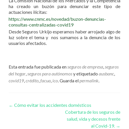
La Comisión Nacional de los Mercados y la Competencia
ha creado un buzón para denunciar este tipo de
actuaciones ilícitas:
https://www.cnmc.es/novedad/buzon-denuncias-
consultas-centralizadas-covid19
Desde Seguros Urkijo esperamos haber arrojado algo de
luz sobre el tema y nos sumamos a la denuncia de los
usuarios afectados.
Esta entrada fue publicada en
seguros de empresa
,
seguros
del hogar
,
seguros para autónomos
y etiquetado
ausbanc
,
covid19
,
crédito
,
facua
,
ico
. Guarda el
permalink
.
Navegación de entradas
←
Cómo evitar los accidentes domésticos
Cobertura de los seguros de
salud, vida y decesos frente
al Covid-19.
→