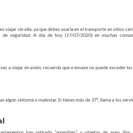
 viajar sin ella, ya que debes usarla en el transporte en sitios cer
a de seguridad. A día de hoy (17/07/2020) en muchas comun
 vas a viajar en avión, recuerda que e envase no puede exceder lo
s algún síntoma o malestar. Si tienes más de 37º, llama a los servi
al
artamentos han retirado “amenities” y objetos de aseo. Por