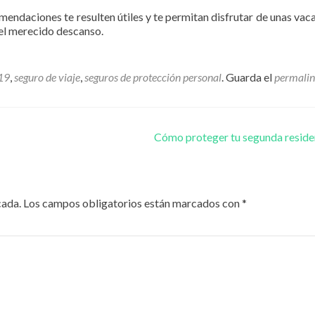
ndaciones te resulten útiles y te permitan disfrutar de unas vac
del merecido descanso.
19
,
seguro de viaje
,
seguros de protección personal
. Guarda el
permali
s
Cómo proteger tu segunda resid
cada.
Los campos obligatorios están marcados con
*