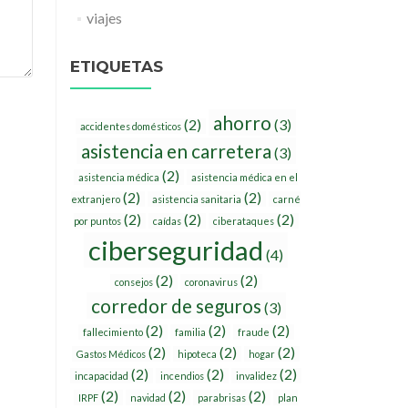
viajes
ETIQUETAS
ahorro
(2)
(3)
accidentes domésticos
asistencia en carretera
(3)
(2)
asistencia médica
asistencia médica en el
(2)
(2)
extranjero
asistencia sanitaria
carné
(2)
(2)
(2)
por puntos
caídas
ciberataques
ciberseguridad
(4)
(2)
(2)
consejos
coronavirus
corredor de seguros
(3)
(2)
(2)
(2)
fallecimiento
familia
fraude
(2)
(2)
(2)
Gastos Médicos
hipoteca
hogar
(2)
(2)
(2)
incapacidad
incendios
invalidez
(2)
(2)
(2)
IRPF
navidad
parabrisas
plan