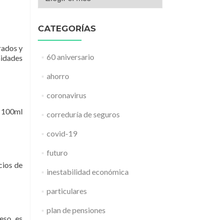
CATEGORÍAS
rados y
60 aniversario
idades
ahorro
coronavirus
s 100ml
correduría de seguros
covid-19
futuro
cios de
inestabilidad económica
particulares
plan de pensiones
 eso es