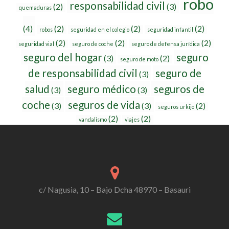
robo
responsabilidad civil
(2)
(3)
quemaduras
(4)
(2)
(2)
(2)
robos
seguridad en el colegio
seguridad infantil
(2)
(2)
(2)
seguridad vial
seguro de coche
seguro de defensa jurídica
seguro del hogar
seguro
(3)
(2)
seguro de moto
de responsabilidad civil
seguro de
(3)
salud
seguro médico
seguros de
(3)
(3)
coche
seguros de vida
(3)
(3)
(2)
seguros urkijo
(2)
(2)
vandalismo
viajes
c/ Nagusia, 10 – Bajo Dcha 48970 – Basauri