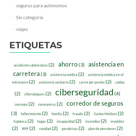
seguros para autónomos
Sin categoría
viajes
ETIQUETAS
ahorro
asistencia en
(2)
(3)
accidentes domésticos
carretera
(3)
(2)
asistencia médica
asistencia médica en el
(2)
(2)
(2)
extranjero
asistencia sanitaria
carné por puntos
caídas
ciberseguridad
(2)
(2)
(4)
ciberataques
corredor de seguros
(2)
(2)
consejos
coronavirus
(3)
(2)
(2)
(2)
(2)
fallecimiento
familia
fraude
Gastos Médicos
(2)
(2)
(2)
(2)
hipoteca
hogar
incapacidad
incendios
invalidez
(2)
(2)
(2)
(2)
(2)
IRPF
navidad
parabrisas
plan de pensiones