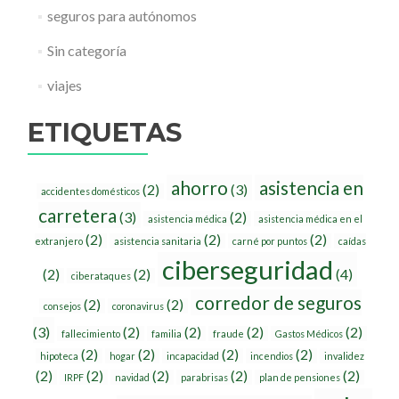
seguros para autónomos
Sin categoría
viajes
ETIQUETAS
ahorro
asistencia en
(2)
(3)
accidentes domésticos
carretera
(3)
(2)
asistencia médica
asistencia médica en el
(2)
(2)
(2)
extranjero
asistencia sanitaria
carné por puntos
caídas
ciberseguridad
(2)
(2)
(4)
ciberataques
corredor de seguros
(2)
(2)
consejos
coronavirus
(3)
(2)
(2)
(2)
(2)
fallecimiento
familia
fraude
Gastos Médicos
(2)
(2)
(2)
(2)
hipoteca
hogar
incapacidad
incendios
invalidez
(2)
(2)
(2)
(2)
(2)
IRPF
navidad
parabrisas
plan de pensiones