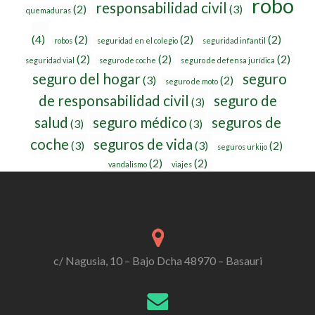
robo
responsabilidad civil
(2)
(3)
quemaduras
(4)
(2)
(2)
(2)
robos
seguridad en el colegio
seguridad infantil
(2)
(2)
(2)
seguridad vial
seguro de coche
seguro de defensa jurídica
seguro del hogar
seguro
(3)
(2)
seguro de moto
de responsabilidad civil
seguro de
(3)
salud
seguro médico
seguros de
(3)
(3)
coche
seguros de vida
(3)
(3)
(2)
seguros urkijo
(2)
(2)
vandalismo
viajes
c/ Nagusia, 10 – Bajo Dcha 48970 – Basauri